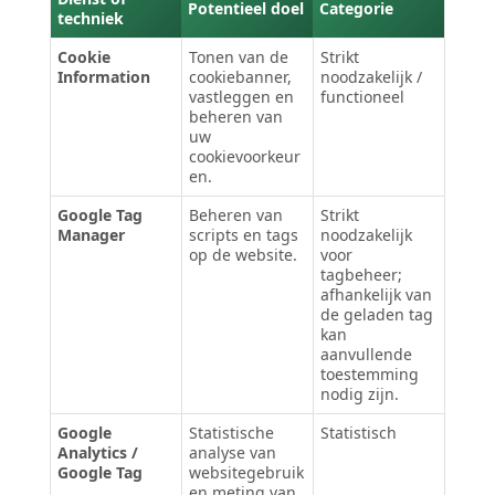
Potentieel doel
Categorie
techniek
Cookie
Tonen van de
Strikt
Information
cookiebanner,
noodzakelijk /
vastleggen en
functioneel
beheren van
uw
cookievoorkeur
en.
Google Tag
Beheren van
Strikt
Manager
scripts en tags
noodzakelijk
op de website.
voor
tagbeheer;
afhankelijk van
de geladen tag
kan
aanvullende
toestemming
nodig zijn.
Google
Statistische
Statistisch
Analytics /
analyse van
Google Tag
websitegebruik
en meting van