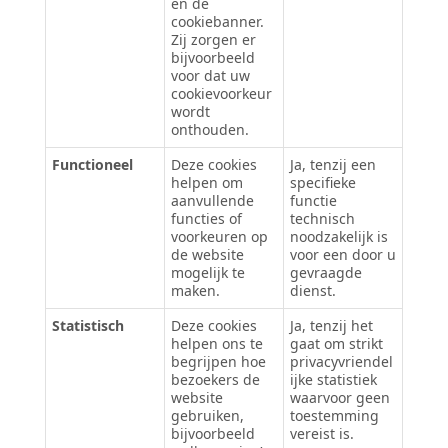
en de
cookiebanner.
Zij zorgen er
bijvoorbeeld
voor dat uw
cookievoorkeur
wordt
onthouden.
Functioneel
Deze cookies
Ja, tenzij een
helpen om
specifieke
aanvullende
functie
functies of
technisch
voorkeuren op
noodzakelijk is
de website
voor een door u
mogelijk te
gevraagde
maken.
dienst.
Statistisch
Deze cookies
Ja, tenzij het
helpen ons te
gaat om strikt
begrijpen hoe
privacyvriendel
bezoekers de
ijke statistiek
website
waarvoor geen
gebruiken,
toestemming
bijvoorbeeld
vereist is.