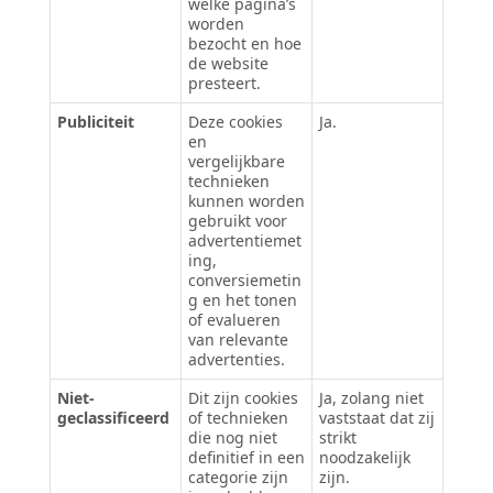
welke pagina’s
worden
bezocht en hoe
de website
presteert.
Publiciteit
Deze cookies
Ja.
en
vergelijkbare
technieken
kunnen worden
gebruikt voor
advertentiemet
ing,
conversiemetin
g en het tonen
of evalueren
van relevante
advertenties.
Niet-
Dit zijn cookies
Ja, zolang niet
geclassificeerd
of technieken
vaststaat dat zij
die nog niet
strikt
definitief in een
noodzakelijk
categorie zijn
zijn.